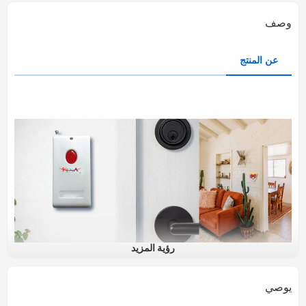
وصف
عن المنتج
رؤية المزيد
يوصي
وامض تهتز الحديث
الجرس