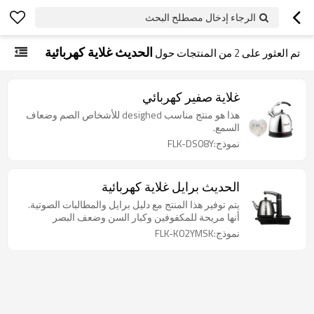
الرجاء إدخال مصطلح البحث
الحديث غلاية كهربائية
تم العثور على
2
من المنتجات حول
غلاية صفير كهربائي
هذا هو منتج مناسب desighed للأشخاص الصم وضعاف
السمع.
نموذج:FLK-DS08Y
الحديث برايل غلاية كهربائية
يتم توفير هذا المنتج مع دليل برايل والمطالبات الصوتية.
أنها مريحة للمكفوفين وكبار السن وضعف البصر
نموذج:FLK-K02YMSK