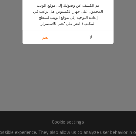
تم الكشف عن وصولك إلى موقع الويب
المحمول على جهاز الكمبيوتر، هل ترغب في
إعادة التوجيه إلى موقع الويب لسطح
المكتب؟ انقر على 'نعم' للاستمرار
لا
نعم
Cookie settings
ssible experience. They also allow us to analyze user behavior in 