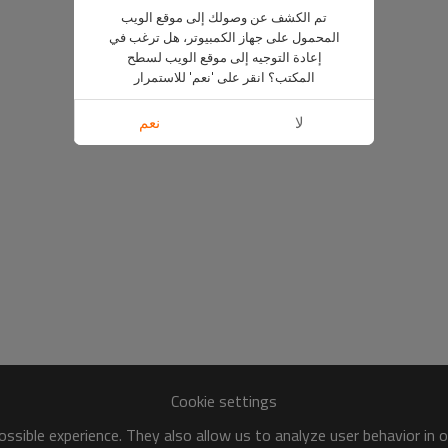
تم الكشف عن وصولك إلى موقع الويب
المحمول على جهاز الكمبيوتر، هل ترغب في
إعادة التوجيه إلى موقع الويب لسطح
المكتب؟ انقر على 'نعم' للاستمرار
لا
نعم
Cookie settings
ssible experience. They also allow us to analyze user behavior in 