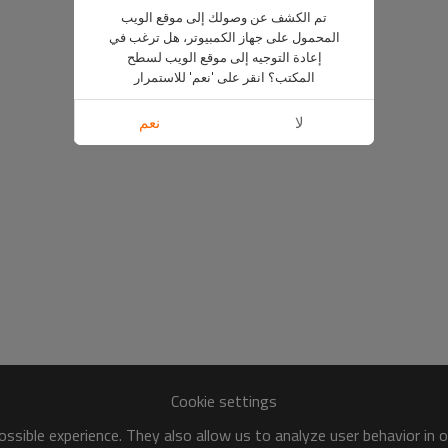
تم الكشف عن وصولك إلى موقع الويب
المحمول على جهاز الكمبيوتر، هل ترغب في
إعادة التوجيه إلى موقع الويب لسطح
المكتب؟ انقر على 'نعم' للاستمرار
لا
نعم
Cookie settings
ssible experience. They also allow us to analyze user behavior in 