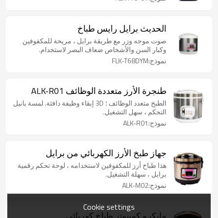
الحديث برايل رايس طباخ
صوت موجه وزر مع طريقة برايل ، مريحة للمكفوفين
وكبار السن والأشخاص ضعاف البصر لاستخدام.
نموذج:FLK-T68DYM
طنجرة الأرز متعددة الوظائف ALK-R01
الطبخ متعدد الوظائف ؛ 3D إبقاء وظيفة دافئة. لمسة بانيل
التحكم ، سهل التشغيل.
نموذج:ALK-R01
جهاز طبخ الأرز الكهربائي من برايل
هذا طباخ أرز للمكفوفين لاستخدامه ، لوحة تحكم رقمية
برايل ، سهلة التشغيل.
نموذج:ALK-M02
Cookie settings
مايكرو كمبيوتر طباخ كهربائي