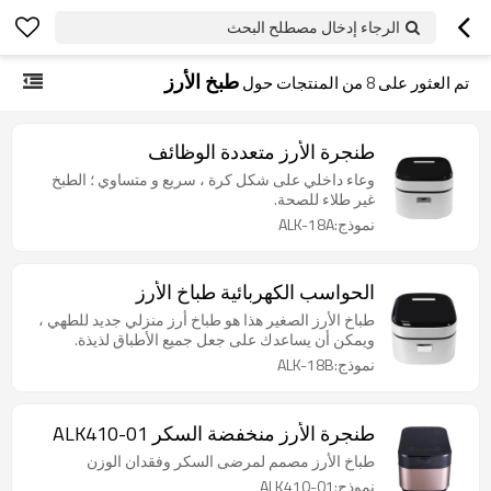
الرجاء إدخال مصطلح البحث
طبخ الأرز
تم العثور على
8
من المنتجات حول
طنجرة الأرز متعددة الوظائف
وعاء داخلي على شكل كرة ، سريع و متساوي ؛ الطبخ
غير طلاء للصحة.
نموذج:ALK-18A
الحواسب الكهربائية طباخ الأرز
طباخ الأرز الصغير هذا هو طباخ أرز منزلي جديد للطهي ،
ويمكن أن يساعدك على جعل جميع الأطباق لذيذة.
نموذج:ALK-18B
طنجرة الأرز منخفضة السكر ALK410-01
طباخ الأرز مصمم لمرضى السكر وفقدان الوزن
نموذج:ALK410-01