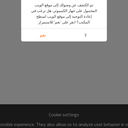
تم الكشف عن وصولك إلى موقع الويب
المحمول على جهاز الكمبيوتر، هل ترغب في
إعادة التوجيه إلى موقع الويب لسطح
المكتب؟ انقر على 'نعم' للاستمرار
لا
نعم
Cookie settings
ssible experience. They also allow us to analyze user behavior in 